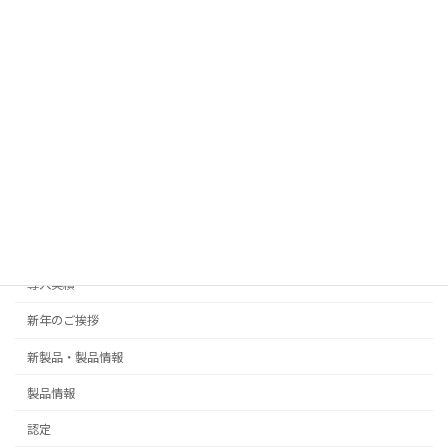
AIツールによる「旅のしおり」作成
新製品・製品情報
2026年1月19日
カテゴリー
Events
御礼
ご挨拶
導入実績
新年のご挨拶
新製品・製品情報
製品情報
認定