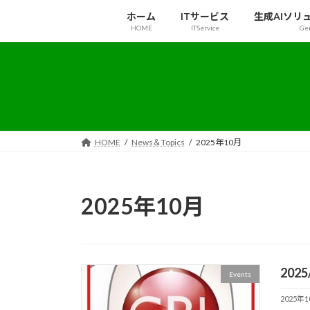
コ
ナ
ホーム
ITサービス
生成AIソリ
ン
ビ
HOME
ITService
Gen
テ
ゲ
ン
ー
ツ
シ
へ
ョ
ス
ン
キ
に
ッ
移
HOME
News＆Topics
2025年10月
プ
動
2025年10月
202
Events
2025年