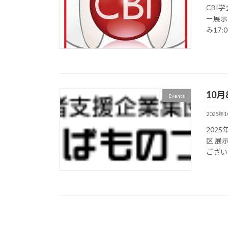
CBI
ー展示し
み17
10
Events
2025年
202
区 展
ござい