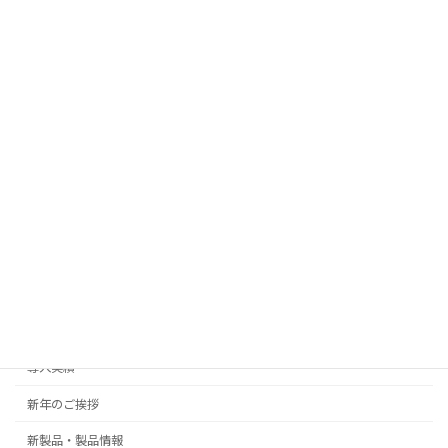
2026年2月2日
AIツールによる「旅のしおり」作成
新製品・製品情報
2026年1月19日
カテゴリー
Events
御礼
ご挨拶
導入実績
新年のご挨拶
新製品・製品情報