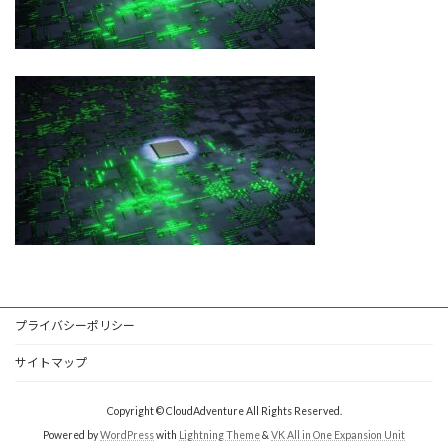
プライバシーポリシー
サイトマップ
Copyright © CloudAdventure All Rights Reserved.
Powered by
WordPress
with
Lightning Theme
&
VK All in One Expansion Unit