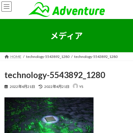
コ
ナ
ン
ビ
テ
ゲ
ン
ー
ツ
シ
へ
ョ
メディア
ス
ン
キ
に
ッ
移
プ
動
HOME
technology-5543892_1280
technology-5543892_1280
technology-5543892_1280
最
2022年4月21日
2022年4月21日
YS
終
更
新
日
時
: