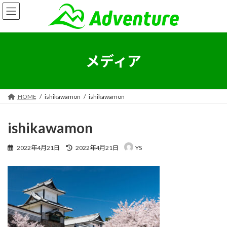
コ
ナ
ン
ビ
テ
ゲ
ン
ー
ツ
シ
へ
ョ
メディア
ス
ン
キ
に
ッ
移
プ
動
HOME
ishikawamon
ishikawamon
ishikawamon
最
2022年4月21日
2022年4月21日
YS
終
更
新
日
時
: