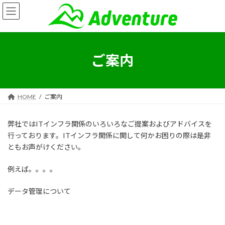
コ
ナ
ン
ビ
テ
ゲ
ン
ー
ツ
シ
へ
ョ
ご案内
ス
ン
キ
に
ッ
移
プ
動
HOME
ご案内
弊社ではITインフラ関係のいろいろなご提案およびアドバイスを
行っております。ITインフラ関係に関して何かお困りの際は是非
ともお声がけください。
例えば。。。。
データ管理について