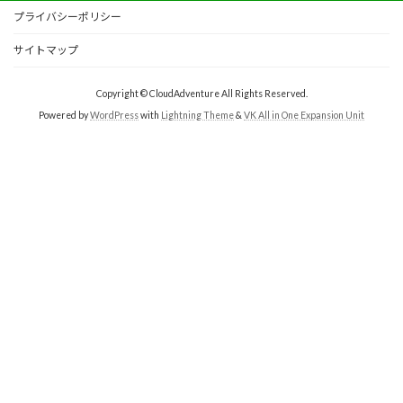
プライバシーポリシー
サイトマップ
Copyright © CloudAdventure All Rights Reserved.
Powered by
WordPress
with
Lightning Theme
&
VK All in One Expansion Unit