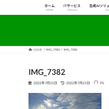
コ
ナ
ホーム
ITサービス
生成AIソリ
ン
ビ
HOME
ITService
Gen
テ
ゲ
ン
ー
ツ
シ
へ
ョ
ス
ン
キ
に
ッ
移
HOME
IMG_7382
IMG_7382
プ
動
IMG_7382
最
2022年7月21日
2022年7月21日
YS
終
更
新
日
時