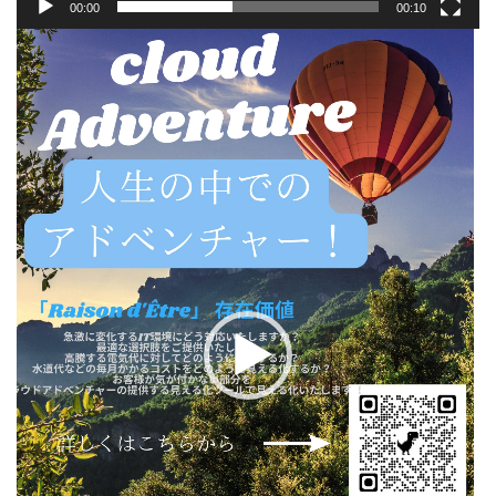
00:00
00:10
動
画
プ
レ
ー
ヤ
ー