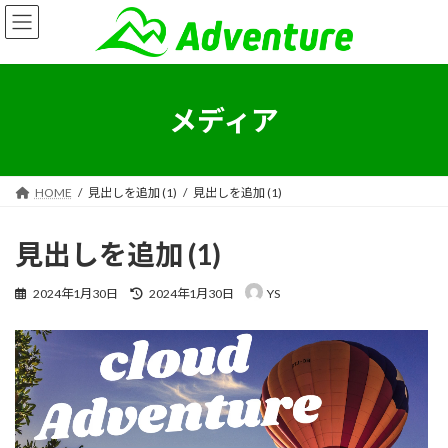
コ
ナ
ン
ビ
テ
ゲ
ン
ー
ツ
シ
へ
ョ
メディア
ス
ン
キ
に
ッ
移
プ
動
HOME
見出しを追加 (1)
見出しを追加 (1)
見出しを追加 (1)
最
2024年1月30日
2024年1月30日
YS
終
更
動
新
画
日
プ
時
:
レ
ー
ヤ